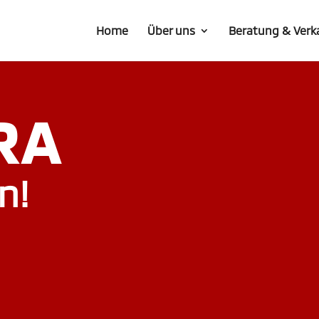
Home
Über uns
Beratung & Verk
RA
n!