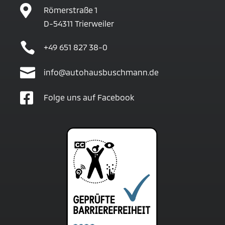

Römerstraße 1
D-54311 Trierweiler

+49 651 827 38-0

info@autohausbuschmann.de

Folge uns auf Facebook