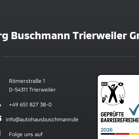
rg Buschmann Trierweiler G
Römerstraße 1
D-54311 Trierweiler

+49 651 827 38-0

info@autohausbuschmann.de

Folge uns auf