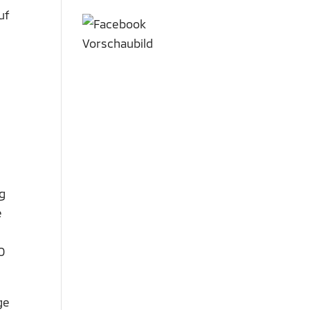
uf
n
g
e
O
ge