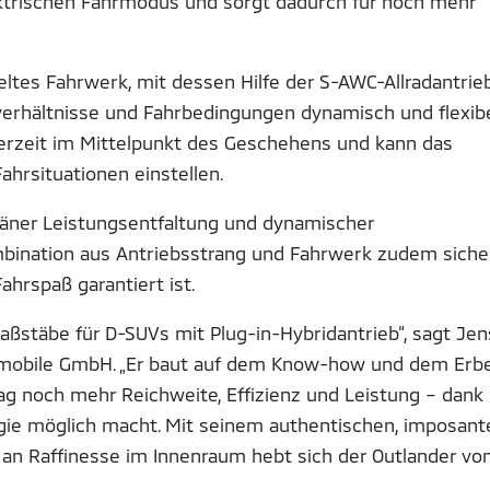
ektrischen Fahrmodus und sorgt dadurch für noch mehr
ltes Fahrwerk, mit dessen Hilfe der S-AWC-Allradantrie
rhältnisse und Fahrbedingungen dynamisch und flexib
derzeit im Mittelpunkt des Geschehens und kann das
Fahrsituationen einstellen.
räner Leistungsentfaltung und dynamischer
mbination aus Antriebsstrang und Fahrwerk zudem siche
ahrspaß garantiert ist.
aßstäbe für D-SUVs mit Plug-in-Hybridantrieb“, sagt Jen
omobile GmbH. „Er baut auf dem Know-how und dem Erb
tag noch mehr Reichweite, Effizienz und Leistung – dank
gie möglich macht. Mit seinem authentischen, imposant
an Raffinesse im Innenraum hebt sich der Outlander vo