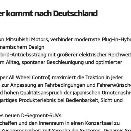
der kommt nach Deutschland
on Mitsubishi Motors, verbindet modernste Plug-in-Hybr
dynamischem Design
ybrid-Antriebsstrang mit größerer elektrischer Reichwei
im Alltag, spontaner Beschleunigung und optimierter
er All Wheel Control) maximiert die Traktion in jeder
di zur Anpassung an Fahrbedingungen und Fahrerwünsc
und hohen Qualitätsanspruch der japanischen Omotenashi
gartiges Produkterlebnis bei Bedienbarkeit, Sicht und
t des neuen D-Segment-SUVs
schaffen und den Innenraum in einen Konzertsaal zu
in Zusammenarbeit mit Yamaha die Systeme „Dynamic S