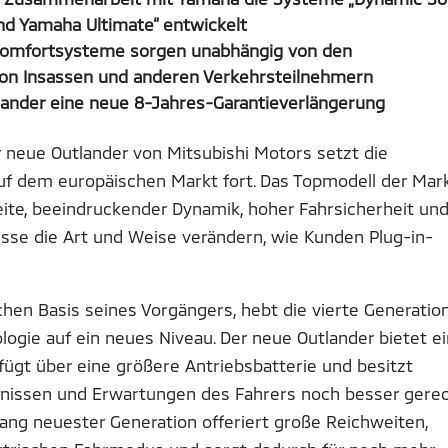
d Yamaha Ultimate“ entwickelt
d Komfortsysteme sorgen unabhängig von den
 von Insassen und anderen Verkehrsteilnehmern
tlander eine neue 8-Jahres-Garantieverlängerung
r neue Outlander von Mitsubishi Motors setzt die
f dem europäischen Markt fort. Das Topmodell der Mar
eite, beeindruckender Dynamik, hoher Fahrsicherheit un
esse die Art und Weise verändern, wie Kunden Plug-in-
hen Basis seines Vorgängers, hebt die vierte Generatio
logie auf ein neues Niveau. Der neue Outlander bietet e
ügt über eine größere Antriebsbatterie und besitzt
fnissen und Erwartungen des Fahrers noch besser gere
ang neuester Generation offeriert große Reichweiten,