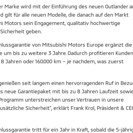
r Marke wird mit der Einführung des neuen Outlander a
gilt für alle neuen Modelle, die danach auf den Markt
i Motors sein Engagement, qualitativ hochwertige
Sicherheit geben.
hlussgarantie von Mitsubishi Motors Europe ergänzt die
e um bis zu weitere 3 Jahre. Dadurch profitieren Kunde
 8 Jahren oder 160.000 km – je nachdem, was zuerst
genießen seit langem einen hervorragenden Ruf in Bezu
Das neue Garantiepaket mit bis zu 8 Jahren Laufzeit sowi
-Programm unterstreichen unser Vertrauen in unsere
ätzliche Sicherheit“, erklärt Frank Krol, Präsident & CE
ssgarantie tritt für ein Jahr in Kraft, sobald die 5-jähri