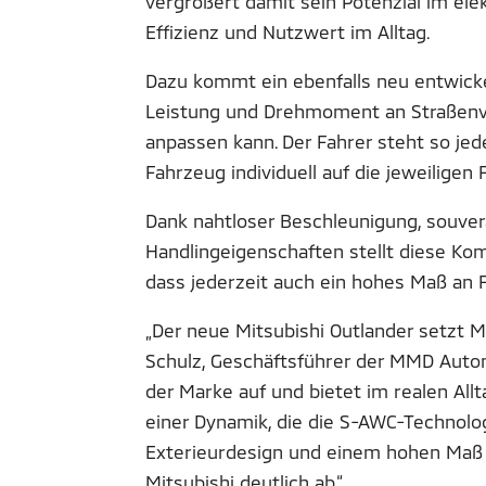
vergrößert damit sein Potenzial im el
Effizienz und Nutzwert im Alltag.
Dazu kommt ein ebenfalls neu entwicke
Leistung und Drehmoment an Straßenve
anpassen kann. Der Fahrer steht so je
Fahrzeug individuell auf die jeweiligen 
Dank nahtloser Beschleunigung, souve
Handlingeigenschaften stellt diese Ko
dass jederzeit auch ein hohes Maß an F
„Der neue Mitsubishi Outlander setzt M
Schulz, Geschäftsführer der MMD Aut
der Marke auf und bietet im realen All
einer Dynamik, die die S-AWC-Technolo
Exterieurdesign und einem hohen Maß 
Mitsubishi deutlich ab.“