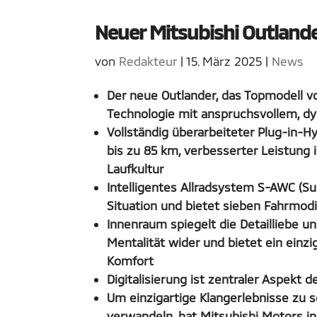
Neuer Mitsubishi Outlan
von
Redakteur
|
15. März 2025
|
News
Der neue Outlander, das Topmodell v
Technologie mit anspruchsvollem, 
Vollständig überarbeiteter Plug-in-H
bis zu 85 km, verbesserter Leistung 
Laufkultur
Intelligentes Allradsystem S-AWC (Sup
Situation und bietet sieben Fahrmo
Innenraum spiegelt die Detailliebe 
Mentalität wider und bietet ein einzi
Komfort
Digitalisierung ist zentraler Aspek
Um einzigartige Klangerlebnisse zu 
verwandeln, hat Mitsubishi Motors 